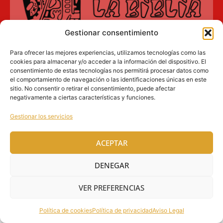
Gestionar consentimiento
Aviso Legal
Para ofrecer las mejores experiencias, utilizamos tecnologías como las
cookies para almacenar y/o acceder a la información del dispositivo. El
Política de privacidad
consentimiento de estas tecnologías nos permitirá procesar datos como
el comportamiento de navegación o las identificaciones únicas en este
Política de cookies (UE)
sitio. No consentir o retirar el consentimiento, puede afectar
negativamente a ciertas características y funciones.
SOBICAIN – Sociedad Bíblica Católica
Gestionar los servicios
Internacional · C/ Protasio Gómez, 15. 28027
MADRID
ACEPTAR
Tlfs. +34 609 930 390 | +34 91 742 5113 ·
DENEGAR
ventasinternacional@sobicain.org
·
sobicain@sobicain.org
VER PREFERENCIAS
@ 2026 SOBICAIN, todos los derechos reservados
Política de cookies
Política de privacidad
Aviso Legal