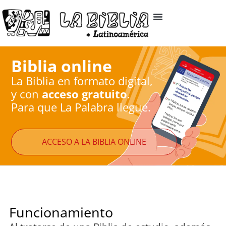
Biblia online
La Biblia en formato digital,
y con
acceso gratuito
.
Para que La Palabra llegue.
ACCESO A LA BIBLIA ONLINE
Funcionamiento