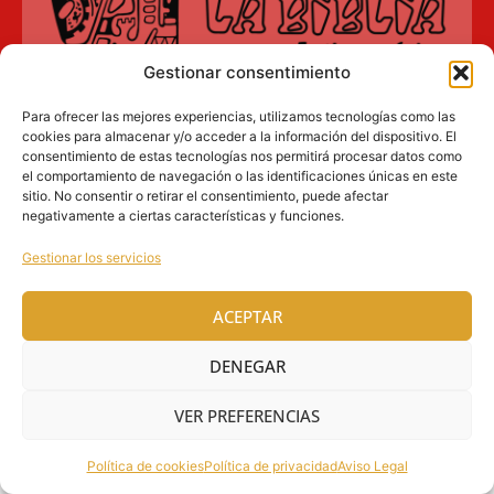
Gestionar consentimiento
Aviso Legal
Para ofrecer las mejores experiencias, utilizamos tecnologías como las
Política de privacidad
cookies para almacenar y/o acceder a la información del dispositivo. El
consentimiento de estas tecnologías nos permitirá procesar datos como
el comportamiento de navegación o las identificaciones únicas en este
Política de cookies (UE)
sitio. No consentir o retirar el consentimiento, puede afectar
negativamente a ciertas características y funciones.
SOBICAIN – Sociedad Bíblica Católica
Gestionar los servicios
Internacional · C/ Protasio Gómez, 15. 28027
MADRID
ACEPTAR
Tlfs. +34 609 930 390 | +34 91 742 5113 ·
ventasinternacional@sobicain.org
·
DENEGAR
sobicain@sobicain.org
VER PREFERENCIAS
@ 2026 SOBICAIN, todos los derechos reservados
Política de cookies
Política de privacidad
Aviso Legal