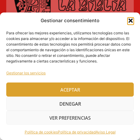
Gestionar consentimiento
Aviso Legal
Para ofrecer las mejores experiencias, utilizamos tecnologías como las
cookies para almacenar y/o acceder a la información del dispositivo. El
Política de privacidad
consentimiento de estas tecnologías nos permitirá procesar datos como
el comportamiento de navegación o las identificaciones únicas en este
Política de cookies (UE)
sitio. No consentir o retirar el consentimiento, puede afectar
negativamente a ciertas características y funciones.
SOBICAIN – Sociedad Bíblica Católica
Gestionar los servicios
Internacional · C/ Protasio Gómez, 15. 28027
MADRID
ACEPTAR
Tlfs. +34 609 930 390 | +34 91 742 5113 ·
DENEGAR
ventasinternacional@sobicain.org
·
sobicain@sobicain.org
VER PREFERENCIAS
@ 2026 SOBICAIN, todos los derechos reservados
Política de cookies
Política de privacidad
Aviso Legal