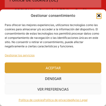
SOBICAIN – Sociedad Bíblica Católica
Gestionar consentimiento
Internacional · C/ Protasio Gómez, 15. 28027
MADRID
Para ofrecer las mejores experiencias, utilizamos tecnologías como las
cookies para almacenar y/o acceder a la información del dispositivo. El
Tlfs. +34 609 930 390 | +34 91 742 5113 ·
consentimiento de estas tecnologías nos permitirá procesar datos como
ventasinternacional@sobicain.org
·
el comportamiento de navegación o las identificaciones únicas en este
sitio. No consentir o retirar el consentimiento, puede afectar
sobicain@sobicain.org
negativamente a ciertas características y funciones.
@ 2026 SOBICAIN, todos los derechos reservados
Gestionar los servicios
ACEPTAR
DENEGAR
VER PREFERENCIAS
Política de cookies
Política de privacidad
Aviso Legal